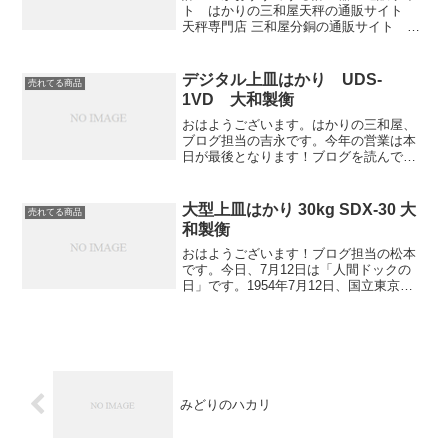
ト はかりの三和屋天秤の通販サイト
天秤専門店 三和屋分銅の通販サイト 分
銅専門店 三和屋おはようございます。三
和屋の店長の白石です。本日は売れてる
はかりの紹介です。防水型上皿はかりV-
デジタル上皿はかり UDS-
売れてる商品
2000シリーズで...
1VD 大和製衡
おはようございます。はかりの三和屋、
ブログ担当の吉永です。今年の営業は本
日が最後となります！ブログを読んでい
ただき、ありがとうございました。来年
からも、おすすめ商品や新製品を少しで
も分かりやすく紹介していきたいと思い
大型上皿はかり 30kg SDX-30 大
売れてる商品
ます年内最後は、大和製衡...
和製衡
おはようございます！ブログ担当の松本
です。今日、7月12日は「人間ドックの
日」です。1954年7月12日、国立東京第
一病院（現・国立国際医療センター）で
人間ドックが始められたそうです。多項
目を詳しく検査するので多くの病気の早
期発見・予防に効...
みどりのハカリ