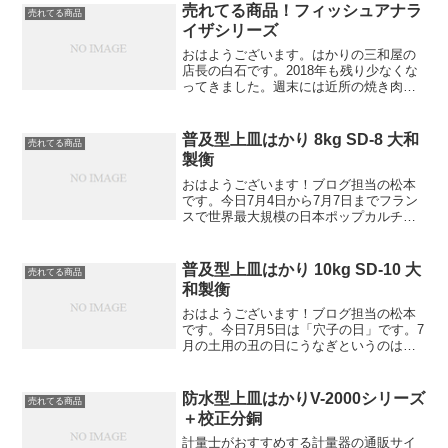
売れてる商品！フィッシュアナラ
売れてる商品
イザシリーズ
おはようございます。はかりの三和屋の
店長の白石です。2018年も残り少なくな
ってきました。週末には近所の焼き肉店
で会社の忘年会を予定してます。それが
終わると、クリスマス、お正月と一気に
時間が過ぎていきそうです。さて、本日
普及型上皿はかり 8kg SD-8 大和
売れてる商品
は当店でよく売れてい...
製衡
おはようございます！ブログ担当の松本
です。今日7月4日から7月7日までフラン
スで世界最大規模の日本ポップカルチャ
ーイベント『ジャパンエキスポ』が開催
されています！フランス・パリやマルセ
イユ、アメリカ・サンマテオなどにて開
普及型上皿はかり 10kg SD-10 大
売れてる商品
催している日本文化の...
和製衡
おはようございます！ブログ担当の松本
です。今日7月5日は「穴子の日」です。7
月の土用の丑の日にうなぎというのは有
名ですが、私は穴子の日はじめて知りま
した。穴子のシェア業界トップクラスだ
った会社が制定した記念日です。あっさ
防水型上皿はかりV-2000シリーズ
売れてる商品
り淡白な味わいですが...
＋校正分銅
計量士がおすすめする計量器の通販サイ