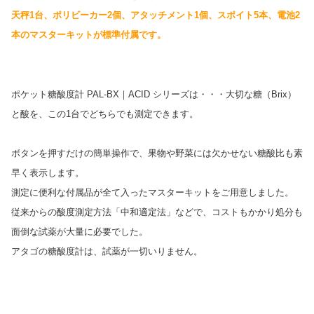
天秤1台、ポリビーカー2個、アタッチメント1個、スポイト5本、電池2
本のマスターキットが標準付属です。
ポケット糖酸度計 PAL-BX｜ACID シリーズは・・・大切な糖（Brix）
と酸を、この1台でどちらでも測定できます。
ボタンを押すだけの簡単操作で、果物や野菜には欠かせない糖酸比も素
早く表示します。
測定に便利な付属品が全て入ったマスターキットをご用意しました。
従来からの酸度測定方法「中和適定法」などで、コストもかかり処分も
面倒な試薬が大量に必要でした。
アタゴの糖酸度計は、試薬が一切いりません。