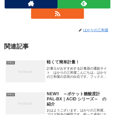
はかりの三和屋
関連記事
軽くて簡単計量！
新製品
計量士がおすすめする計量器の通販サイ
ト はかりの三和屋こんにちは。はかり
の三和屋の店長の白石です。フックスケ
ールミニのデモ機が届きましたので紹介
します。商品名は、デジタルフックスケ
ールミニクボタの商品です。安心の日本
製です。持ち運びに便利、...
NEW!! ～ポケット糖酸度計
新製品
PAL-BX｜ACID シリーズ～ の
紹介
おはようございます。はかりの三和屋、
ブログ担当の嶋田です。蚊って成虫にな