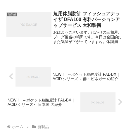
♪（●＾o＾●）今回は SATOのデジタル温
湿度計 PC-7980GTIを紹介します。ご存
じですか？屋内でも熱中症に注意が必要
魚用体脂肪計 フィッシュアナラ
新製品
です！PC...
イザ DFA100 有料バージョンア
ップサービス 大和製衡
おはようございます。はかりの三和屋、
ブログ担当の嶋田です。今日は全国的に
また気温が下がっていますね。体調崩し
やすいのでお気をつけください。本日
は、3月からバージョンアップし販売中の
魚用体脂肪計 フィッシュアナライザ
DFA100 Ver.2...
NEW!! ～ポケット糖酸度計 PAL-BX｜
ACID シリーズ～ 酢・ビネガー の紹介
NEW!! ～ポケット糖酸度計 PAL-BX｜
ACID シリーズ～ 日本酒 の紹介
ホーム
新製品