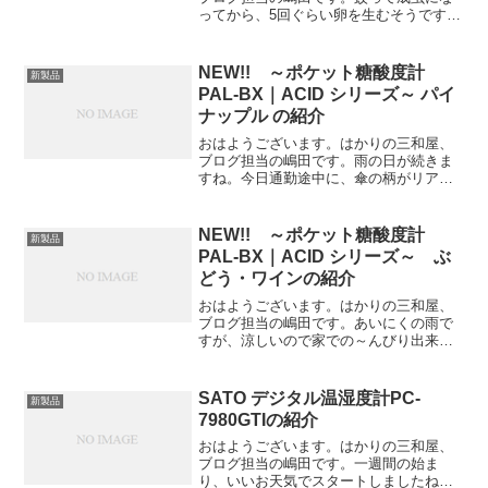
ってから、5回ぐらい卵を生むそうです。
1回産んだら死んでしまうのかと思ってい
たんですが、結構しつこいですね(+_+)・
NEW!! ポケット糖酸度計 PAL-BX｜
NEW!! ～ポケット糖酸度計
新製品
ACI...
PAL-BX｜ACID シリーズ～ パイ
ナップル の紹介
おはようございます。はかりの三和屋、
ブログ担当の嶋田です。雨の日が続きま
すね。今日通勤途中に、傘の柄がリアル
なショットガンの形をした傘を持ってい
る方を見つけました．．．．心臓がバク
バクもんです。 今日は引き続き、糖酸
NEW!! ～ポケット糖酸度計
新製品
度計の紹介をしていきます...
PAL-BX｜ACID シリーズ～ ぶ
どう・ワインの紹介
おはようございます。はかりの三和屋、
ブログ担当の嶋田です。あいにくの雨で
すが、涼しいので家での～んびり出来そ
うです♪・NEW!! ポケット糖酸度計
PAL-BX｜ACID シリーズ の中から今回
は PAL-BX｜ACID 2 ぶどう・ワイン...
SATO デジタル温湿度計PC-
新製品
7980GTIの紹介
おはようございます。はかりの三和屋、
ブログ担当の嶋田です。一週間の始ま
り、いいお天気でスタートしましたね