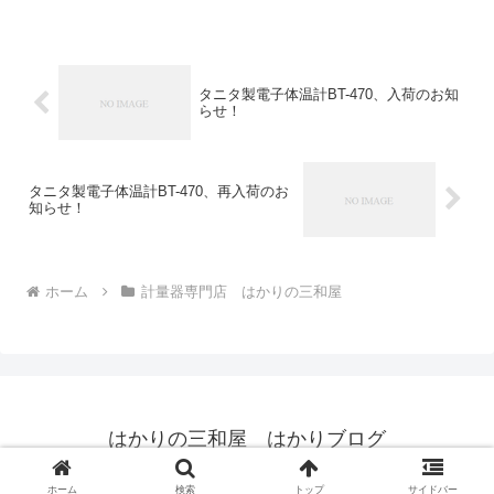
島津斉彬）それにかこつけて「チーズの
日」（「はい、チーズ」の掛け声）も制
定されてある...
タニタ製電子体温計BT-470、入荷のお知
らせ！
タニタ製電子体温計BT-470、再入荷のお
知らせ！
ホーム
計量器専門店 はかりの三和屋
はかりの三和屋 はかりブログ
© 2012 はかりの三和屋 はかりブログ.
ホーム
検索
トップ
サイドバー