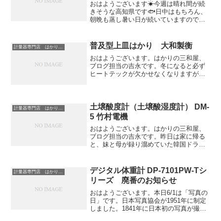
おはようございます☀今週は晴れ間が続
きそうな高知県です🐟日中はもちろん、
朝晩も蒸し暑い日が続いていますので、
熱中症対策をしっかりしていきましょう
💪”さて、本日は不動の人気商品✨宝計機
の音声式重量選別機 『分太Ⅱシリーズ』
普及型上皿はかり 大和製衡
計量器専門店 はかりの三和屋
のご紹介です。果物...
おはようございます。はかりの三和屋、
ブログ担当の吉永です。冬になると必ず
ヒートテックが欠かせなくなりますが、
今朝は遂に極暖ヒートテックをクローゼ
ットから引っ張り出してきました…。や
はり普通のヒートテックとは暖かさが違
います笑本日は、ベストセ...
土壌酸度計（土壌酸湿度計） DM-
計量器専門店 はかりの三和屋
5 竹村電機
おはようございます。はかりの三和屋、
ブログ担当の吉永です。昨日は家に帰る
と、妹と母が録り溜めていた韓国ドラマ
を食い入るように観ていました。以前は
私もハマっていて、夕方に放送されてい
る韓ドラを録画しては休みの日に観るの
デジタル体重計 DP-7101PW-Tシ
計量器専門店 はかりの三和屋
を楽しみにしていましたが...
リーズ 廃番のお知らせ
おはようございます。本日6/1は「写真の
日」です。日本写真協会が1951年に制定
しました。1841年に日本初の写真が撮影
されたそうです。（被写体は薩摩藩主の