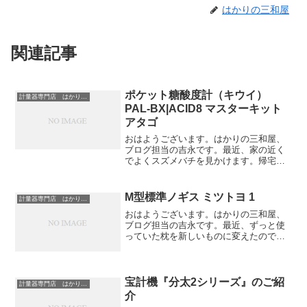
はかりの三和屋
関連記事
ポケット糖酸度計（キウイ）
計量器専門店 はかりの三和屋
PAL-BX|ACID8 マスターキット
アタゴ
おはようございます。はかりの三和屋、
ブログ担当の吉永です。最近、家の近く
でよくスズメバチを見かけます。帰宅し
て家に入ろうとすると、玄関付近を大き
なスズメバチが飛んでおり、数分間中に
入れないということが何度かありまし
M型標準ノギス ミツトヨ 1
計量器専門店 はかりの三和屋
た。数年前にもこのようなこ...
おはようございます。はかりの三和屋、
ブログ担当の吉永です。最近、ずっと使
っていた枕を新しいものに変えたのです
が、それからとても寝つきが良くなった
ように感じます。私は横向き寝なのです
が、今まで使っていたものは横を向いて
寝た時に、少し高いかなと...
宝計機『分太2シリーズ』のご紹
計量器専門店 はかりの三和屋
介