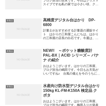
ブログ担当の吉永です。今日はクリスマ
スイブですね私の家では小さい頃、クリ
スマスではなくイブの日にプレゼントが
届いていました。目が覚めたらプレゼン
トがあるというあのワクワク感は大人に
なった今でも忘れられませ...
高精度デジタル台はかり DP-
新製品
6800
計量士がおすすめする計量器の通販サイ
ト はかりの三和屋こんにちは。はかり
の三和屋の店長の白石です。今週は、雨
からのはじまりです。今回は高精度デジ
タルはかりDP-6800について紹介します
高精度デジタルロードセルを搭載した検
NEW!! ～ポケット糖酸度計
新製品
定品のデジタル台は...
PAL-BX｜ACID シリーズ～ バナ
ナ の紹介
おはようございます。はかりの三和屋、
ブログ担当の嶋田です。今日もお天気が
いいですね♪ 台風の備えを今のうちにし
ておかないと(>_<)・NEW!! ポケット糖
酸度計 PAL-BX｜ACID シリーズ の中か
ら今回は PAL-BX｜ACID 6...
水産向け防水型デジタル台はかり
新製品
150kg KL-FM-K150A 検定品 ク
ボタ
おはようございます。はかりの三和屋、
ブログ担当の嶋田です。梅雨入りが発表