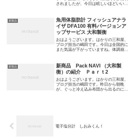
されましたが、今日は眩しいほどいいお
天気です♪本日は、クボタからのNEW商
品！！を紹介します。水を使う現場でも
安心できる、タフな仕様のデジタル台は
魚用体脂肪計 フィッシュアナラ
新製品
かり。最大150kgま...
イザ DFA100 有料バージョンア
ップサービス 大和製衡
おはようございます。はかりの三和屋、
ブログ担当の嶋田です。今日は全国的に
また気温が下がっていますね。体調崩し
やすいのでお気をつけください。本日
は、3月からバージョンアップし販売中の
魚用体脂肪計 フィッシュアナライザ
新商品 Pack NAVI （大和製
新製品
DFA100 Ver.2...
衡）の紹介 Ｐａｒｔ2
おはようございます。はかりの三和屋、
ブログ担当の嶋田です。昨日から朝晩
が、ぐっと冷え込み布団から出るのに、
時間がかかるようになってきました(^_^;)
引き続き、新商品 定量計量専用機Pack
NAVI を紹介します。Pack NAVI には...
電子塩分計 しおみくん！