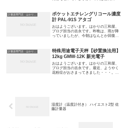
響で荒れたお天気となりましたね。日よ
けのすだれが窓に打ち付けられる音があ
まりにもうるさく、どうして外しておか
ポケットエチレングリコール濃度
計量器専門店 はかりの三和屋
なかったのかと後悔しまし...
計 PAL-91S アタゴ
おはようございます。はかりの三和屋、
ブログ担当の吉永です。昨晩は、雨が降
っていましたが、今朝はなんとか回復し
ました。湿度は高いものの、ジメジメと
蒸し暑くなく、少し肌寒いくらいです。5
月13日の今日は、「メイストームデー（5
特殊用途電子天秤【砂置換法用】
計量器専門店 はかりの三和屋
月の嵐の日）」。バ...
12kg GMW-12K 新光電子
おはようございます。はかりの三和屋、
ブログ担当の吉永です。最近、ようやく
花粉症がおさまってきました・・・。毎
年桜が咲き始めると、少しずつ落ち着い
てくるのですが、今年も花粉との長い闘
いは辛かったです。おさまってきたとは
いえ、朝はやはりくしゃみ...
湿度計（温度計付き） ハイエスト2型 佐
藤計量器