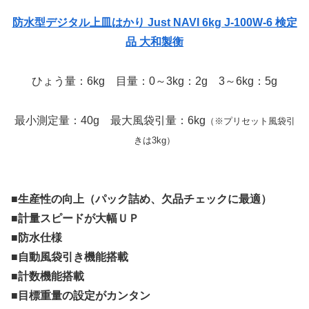
防水型デジタル上皿はかり Just NAVI 6kg J-100W-6 検定
品 大和製衡
ひょう量：6kg 目量：0～3kg：2g 3～6kg：5g
最小測定量：40g 最大風袋引量：6kg
（※プリセット風袋引
きは3kg）
■生産性の向上（パック詰め、欠品チェックに最適）
■計量スピードが大幅ＵＰ
■防水仕様
■自動風袋引き機能搭載
■計数機能搭載
■目標重量の設定がカンタン