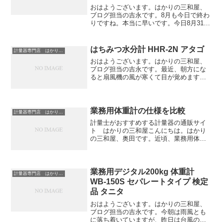
おはようございます。はかりの三和屋、
ブログ担当の吉永です。8月も今日で終わ
りですね。本当に早いです。今日8月31日
は「野菜の日」。近頃、野菜不足だなと
本当に感じます。野菜が嫌いなわけでは
なく、もしろ何でも食べられるのですが1
はちみつ水分計 HHR-2N アタゴ
計量器専門店 はかりの三和屋
日に必要な量をし...
おはようございます。はかりの三和屋、
ブログ担当の吉永です。最近、朝方にな
ると扇風機の風が寒くて目が覚めます。
ほんの少しの距離ですが、スイッチを切
りに行くのが面倒でそのまま寝ていると
くしゃみが止まらなくなり、重い腰を上
げて電源を切りました。昼...
業務用体重計の仕様を比較
計量器専門店 はかりの三和屋
計量士がおすすめする計量器の通販サイ
ト はかりの三和屋こんにちは。はかり
の三和屋、奥田です。近頃、業務用体重
計のご注文を多くいただくように感じま
したので、当店で取り扱いの業務用体重
計を簡単にまとめてみました。検討中の
皆様に、参考にしていただ...
業務用デジタル200kg 体重計
計量器専門店 はかりの三和屋
WB-150S セパレートタイプ 検定
品 タニタ
おはようございます。はかりの三和屋、
ブログ担当の吉永です。今朝は雨風とも
に落ち着いていますが、昨日は台風の影