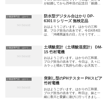
が結婚してから25年目の記念日「銀婚
式」です。妹と何かお祝いのプレゼント
を考えていたのですが、いつもより少し
贅沢なごはんを家族で食べに行くことに
防水型デジタル台はかり DP-
計量器専門店 はかりの三和屋
しました。今日は平日なの...
6301Ⅱシリーズ 無検定品
おはよううございます。はかりの三和
屋、ブログ担当の吉永です。今日4月4日
は、「沖縄県誕生の日」だそうです。
1879年のこの日、琉球藩を廃し沖縄県と
することが布告されました。沖縄には、
中学の修学旅行で一度行ったことがあり
土壌酸度計（土壌酸湿度計） DM-
計量器専門店 はかりの三和屋
ます。観光名所がたくさ...
15 竹村電機
おはようございます。はかりの三和屋、
ブログ担当の吉永です。今日は、久々に
カラッと晴れて気持ちの良いお天気です
ね。こんな日は、ドライブにでも行きた
くなります。少し遠出をして、美味しい
ものを食べて帰ってくる。最高の休日プ
突刺し型のPHテスター PHスピア
計量器専門店 はかりの三和屋
ラン。高知は、1時間ほど...
竹村電機
おはようございます。はかりの三和屋、
ブログ担当の吉永です。昨日は、妹と一
緒に香川と愛媛に遊びに行ってきまし
た。何も予定が入っていなかったので、
家でダラダラとするだけではもったいな