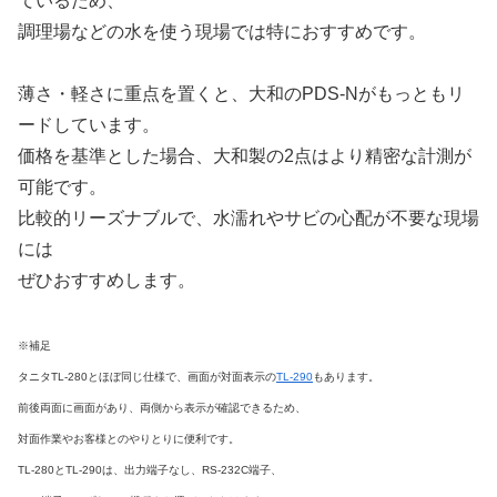
ているため、
調理場などの水を使う現場では特におすすめです。
薄さ・軽さに重点を置くと、大和のPDS-Nがもっともリ
ードしています。
価格を基準とした場合、大和製の2点はより精密な計測が
可能です。
比較的リーズナブルで、水濡れやサビの心配が不要な現場
には
ぜひおすすめします。
※補足
タニタTL-280とほぼ同じ仕様で、画面が対面表示の
TL-290
もあります。
前後両面に画面があり、両側から表示が確認できるため、
対面作業やお客様とのやりとりに便利です。
TL-280とTL-290は、出力端子なし、RS-232C端子、