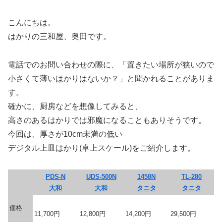
こんにちは。
はかりの三和屋、奥田です。
電話でのお問い合わせの際に、「置きたい場所が狭いので
小さくて薄いはかりはないか？」と聞かれることがありま
す。
確かに、厨房などを想像してみると、
高さのあるはかりでは邪魔になることもありそうです。
今回は、厚さが10cm未満の低い
デジタル上皿はかり(卓上スケール)をご紹介します。
PDS-N
UDS-500
N
1458N
TL-280
大和
大和
タニタ
タニタ
価格
11,700円
12,800円
14,200円
29,500円