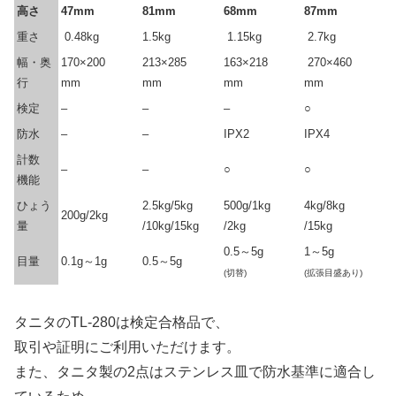
高さ
47mm
81mm
68mm
87mm
重さ
0.48kg
1.5kg
1.15kg
2.7kg
幅・奥
170×200
213×285
163×218
270×460
行
mm
mm
mm
mm
検定
–
–
–
○
防水
–
–
IPX2
IPX4
計数
–
–
○
○
機能
ひょう
2.5kg/5kg
500g/1kg
4kg/8kg
200g/2kg
量
/10kg/15kg
/2kg
/15kg
0.5～5g
1～5g
目量
0.1g～1g
0.5～5g
(切替)
(拡張目盛あり)
タニタのTL-280は検定合格品で、
取引や証明にご利用いただけます。
また、タニタ製の2点はステンレス皿で防水基準に適合し