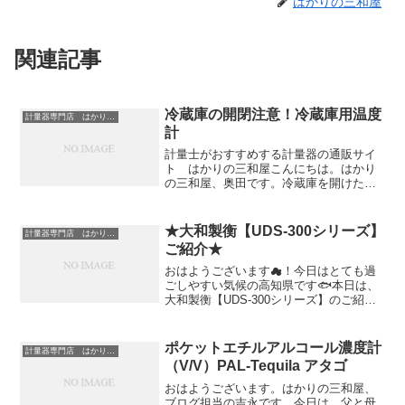
はかりの三和屋
関連記事
冷蔵庫の開閉注意！冷蔵庫用温度
計量器専門店 はかりの三和屋
計
計量士がおすすめする計量器の通販サイ
ト はかりの三和屋こんにちは。はかり
の三和屋、奥田です。冷蔵庫を開けた瞬
間、ひやっと幸せになれる気候です。し
かし残念なことに、冷蔵庫の開け過ぎは
禁物。タニタの製品パッケージによりま
★大和製衡【UDS-300シリーズ】
計量器専門店 はかりの三和屋
すと、庫内温度が6℃のと...
ご紹介★
おはようございます☁！今日はとても過
ごしやすい気候の高知県です🐟本日は、
大和製衡【UDS-300シリーズ】のご紹介
です。業務の効率化に最適な【UDS-300
シリーズ】は、0.6秒以下の高速応答でス
ムーズな計量作業を実現します。定量計
ポケットエチルアルコール濃度計
計量器専門店 はかりの三和屋
量・ラン...
（V/V）PAL-Tequila アタゴ
おはようございます。はかりの三和屋、
ブログ担当の吉永です。今日は、父と母