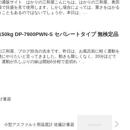
の通販サイト はかりの三和屋こんにちは。はかりの三和屋、奥田
場で目盛を見て使用します。しかし場合によっては、重さをはかる
こともあるのではないでしょうか。本日は、...
0kg DP-7900PWN-S セパレートタイプ 無検定品
の三和屋、ブログ担当の吉永です。昨日は、お風呂前に軽く運動を
緒にやりたいと言ってきました。動きも難しくなく、20分ほどで
運動が久しぶりの妹は開始5分程で息切れ・...
計量器
小型アスファルト用温度計 佐藤計量器