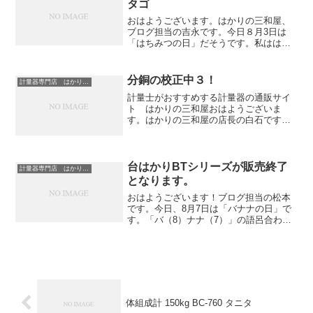
タゴ
おはようございます。はかりの三和屋、
ブログ担当の吉永です。今日８月3日は
「はちみつの日」だそうです。私ははち
みつが大好きで、朝はヨーグルトに入れ
たりパンに塗ったり、小さい頃はよく、
はちみつだけで食べたりもしていまし
分銅の校正中３！
計量器専門店 はかりの三和屋
た。前に一度、祖父が買って...
計量士がおすすめする計量器の通販サイ
ト はかりの三和屋おはようございま
す。はかりの三和屋の店長の白石です。
当社は、はかりの販売だけでなく分銅の
校正や調整もできます。この写真は分銅
の校正している写真です。最小表示値5g
で500kgと1000k...
台はかりBTシリーズが販売終了
計量器専門店 はかりの三和屋
となります。
おはようございます！ブログ担当の松本
です。今日、8月7日は「バナナの日」で
す。「バ（8）ナナ（7）」の語呂合わせ
と、夏バテなどの体力を消耗する季節に
バナナを食べ暑い夏を元気に乗り切って
欲しい！という想いから「日本バナナ輸
入組合」が制定したそ...
体組成計 150kg BC-760 タニタ