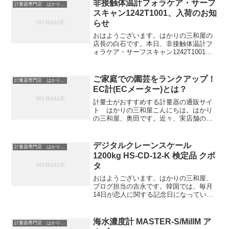
非接触体温計フォラケア・サーフ
計量器専門店 はかりの三和屋
スキャン1242T1001、入荷のお知
らせ
おはようございます。はかりの三和屋の
店長の白石です。本日、非接触体温計フ
ォラケア・サーフスキャン1242T1001が
入荷しました。（次回入荷は未定）非接
触体温計として販売されているものに
は、現在大きく分けて2種類のものが販売
ご家庭での園芸をランクアップ！
計量器専門店 はかりの三和屋
されています。1...
EC計(ECメーター)とは？
計量士がおすすめする計量器の通販サイ
ト はかりの三和屋こんにちは。はかり
の三和屋、奥田です。近々、実店舗の看
板が新しくなるそうです。どんなふうに
変わるのか、いつ変わるのか、楽しみに
しています。さて、当店で一般の方に人
デジタルクレーンスケール
計量器専門店 はかりの三和屋
気の商品は、何でしょうか...
1200kg HS-CD-12-K 検定品 クボ
タ
おはようございます。はかりの三和屋、
ブログ担当の吉永です。韓国では、毎月
14日が恋人に関する記念日になっている
そうなのですが、今日9月14日は「ミュー
ジックデー」と「フォトデー」だそうで
す。ミュージックデーは、音楽のかかる
海水濃度計 MASTER-S/MillM ア
計量器専門店 はかりの三和屋
場所に友達を集めて...