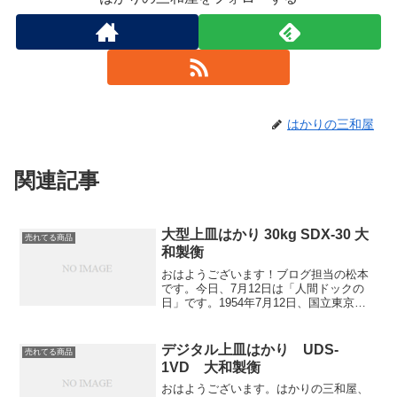
はかりの三和屋
関連記事
大型上皿はかり 30kg SDX-30 大
売れてる商品
和製衡
おはようございます！ブログ担当の松本
です。今日、7月12日は「人間ドックの
日」です。1954年7月12日、国立東京第
一病院（現・国立国際医療センター）で
人間ドックが始められたそうです。多項
目を詳しく検査するので多くの病気の早
デジタル上皿はかり UDS-
売れてる商品
期発見・予防に効...
1VD 大和製衡
おはようございます。はかりの三和屋、