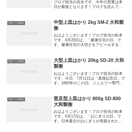
ブログ担当の吉永です。今年の営業は本
日が最後となります！ブログを読んでい
ただき、ありがとうございました。来年
からも、おすすめ商品や新製品を少しで
も分かりやすく紹介していきたいと思い
中型上皿はかり 2kg SM-2 大和製
売れてる商品
ます年内最後は、大和製衡...
衡
おはようございます！ブログ担当の松本
です。6月20日は、「健康住宅の日」で
す。健康住宅の大切さをアピールするこ
とを目的にNPO法人「日本健康住宅協
会」が制定したそうです。「化学物質を
使った建材や家具などによる空気汚染」
大型上皿はかり 20kg SD-20 大和
売れてる商品
や「湿度異常による疾患...
製衡
おはようございます！ブログ担当の松本
です。今日、7月11日は「真珠記念日」で
す。1893年のこの日、ジュエリー専門店
ミキモトの創業者・御木本幸吉が世界で
初めて半円真珠の養殖に成功！その功績
から、真珠記念日と言われています。伊
普及型上皿はかり 800g SD-800
売れてる商品
勢志摩の海で育っ...
大和製衡
おはようございます！ブログ担当の松本
です。6月17日は、「おにぎりの日」で
す。日本最古のおにぎりが発掘された石
川県能登半島の旧鹿西（ろくせい）町が
記念日登録をし制定されたそうです。町