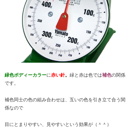
緑色ボディーカラー
に
赤い針
。
緑と赤は色では
補色
の関係
です。
補色同士の色の組み合わせは、互いの色を引き立て合う関
係なので
目にとまりやすい、見やすいという効果が（＾＾）