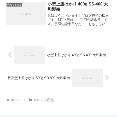
おこしのためで6月は鹿西の「ろく」か
小型上皿はかり 400g SS-400 大
売れてる商品
ら。そして18は、毎月...
和製衡
おはようございます！ブログ担当の松本
です。6月14日は、「手羽先記念日」で
す。手羽先記念日なんて、おもしろいで
すよね♪手羽先唐揚げ店「世界の山ちゃ
ん」の創業日である1981年6月14日にち
なんで経営元の株式会社エスワイフード
が、手羽先に感謝...
小型上皿はかり 400g SS-400 大和製衡
普及型上皿はかり 800g SD-800 大和製衡
ホーム
売れてる商品