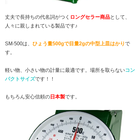
丈夫で長持ちの代名詞がつく
ロングセラー商品
として、
人々に親しまれている製品です♪
SM-500は、
ひょう量500gで目量2gの中型上皿はかり
で
す。
軽い物、小さい物の計量に最適です。場所を取らない
コン
パクトサイズ
です！！
もちろん安心信頼の
日本製
です。