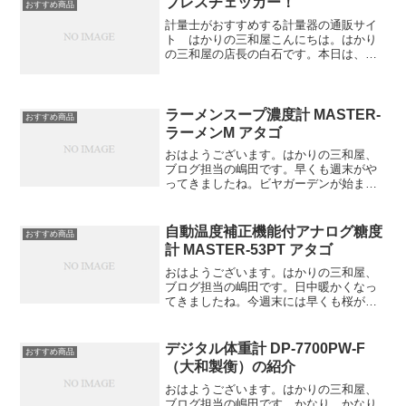
ブレスチェッカー！
おすすめ商品
901を紹介しま...
計量士がおすすめする計量器の通販サイ
ト はかりの三和屋こんにちは。はかり
の三和屋の店長の白石です。本日は、タ
ニタ製のブレスチェッカーのご紹介で
す。口臭のチェックを、息を吹きかける
だけ、わずか5秒で6段階の数値とイラス
トで判定します。センサー...
ラーメンスープ濃度計 MASTER-
おすすめ商品
ラーメンM アタゴ
おはようございます。はかりの三和屋、
ブログ担当の嶋田です。早くも週末がや
ってきましたね。ビヤガーデンが始まっ
ているので行きたくなっているこの頃で
す♪本日は、ラーメンスープの濃度管理用
ラーメンスープ濃度計 MASTER-ラーメ
自動温度補正機能付アナログ糖度
おすすめ商品
ンM を紹介し...
計 MASTER-53PT アタゴ
おはようございます。はかりの三和屋、
ブログ担当の嶋田です。日中暖かくなっ
てきましたね。今週末には早くも桜が開
花し始めるところがあるようです♪当店で
販売していますアタゴの商品は、平成28
年4月1日より値上がりとなります。ご購
デジタル体重計 DP-7700PW-F
おすすめ商品
入をご検討中のお客...
（大和製衡）の紹介
おはようございます。はかりの三和屋、
ブログ担当の嶋田です。かなり、かなり