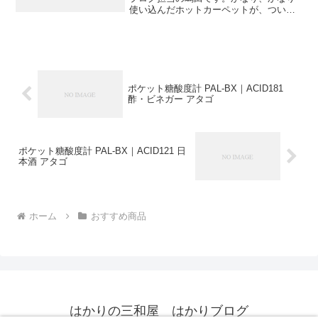
使い込んだホットカーペットが、ついに
壊れてしまい新しく購入することにしま
した。新しいホットカーペットは今まで
のものとは比べものにならないほど暖か
く、眠気を誘います。(=...
ポケット糖酸度計 PAL-BX｜ACID181
酢・ビネガー アタゴ
ポケット糖酸度計 PAL-BX｜ACID121 日
本酒 アタゴ
ホーム
おすすめ商品
はかりの三和屋 はかりブログ