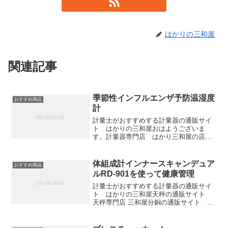
はかりの三和屋
関連記事
季節性インフルエンザ予防温湿度
おすすめ商品
計
計量士がおすすめする計量器の通販サイ
ト はかりの三和屋おはようございま
す。計量器専門店 はかり三和屋の店長
の白石です。今日もいい天気ですが気温
は一段と下がってきて寒いです。今日は
当店の忘年会です、楽しみです。インフ
体組成計インナースキャンデュア
おすすめ商品
ルエンザの季節到来です。イ...
ルRD-901を使って健康管理
計量士がおすすめする計量器の通販サイ
ト はかりの三和屋天秤の通販サイト
天秤専門店 三和屋分銅の通販サイト 分
銅専門店 三和屋おはようございます。三
和屋の店長の白石です。以前、タニタ製
の体組成計インナースキャンデュアルRD-