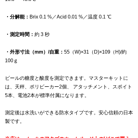
・分解能：
Brix 0.1 %／Acid 0.01 %／温度 0.1 ℃
・測定時間：
約 3 秒
・外形寸法（mm）/自重：
55（W)×31（D)×109（H)/約
100ｇ
ビールの糖度と酸度を測定できます。マスターキットに
は、
天秤、ポリビーカー2個、 アタッチメント、スポイト
5本、電池2本が標準付属になります。
測定後は水洗いができる防水タイプです。安心信頼の日本
製です。