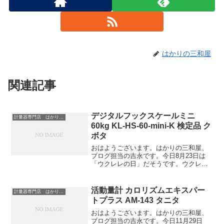
はかりの三和屋
関連記事
デジタルフックスケールミニ
計量器専門店 はかりの三和屋
60kg KL-HS-60-mini-K 検定品 ク
ボタ
おはようございます。はかりの三和屋、
ブログ担当の吉永です。今日8月23日は
「ウクレレの日」だそうです。ウクレレ
と言えば、真っ先に思い浮かぶのがハワ
イ。小さい頃から一度は行ってみたいと
思っていましたが、まだ行けていませ
活動量計 カロリズムエキスパー
計量器専門店 はかりの三和屋
ん。格安で行ける4泊5日...
トプラス AM-143 タニタ
おはようございます。はかりの三和屋、
ブログ担当の吉永です。今日11月29日