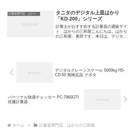
16年ぶりに天皇皇后両陛下が高知にいら
っしゃいます。在位中は最後の訪問とな
りますね。ひと目見ようとたくさんの方
タニタのデジタル上皿はかり
計量器専門店 はかりの三和屋
が集まりそうです。さて...
「KD-200」シリーズ
計量士がおすすめする計量器の通販サイ
ト はかりの三和屋こんにちは。はかり
の三和屋、奥田です。本日は、デジタル
はかりから、「卓上スケール 1kg KD-
200-1」の紹介です。タニタのデジタル上
皿はかりです。卓上スケール 1kg KD-
200...
デジタルクレーンスケール 5000kg HS-
CD-50 無検定品 クボタ
パーソナル快適チェッカー PC-7960GTI
佐藤計量器
ホーム
計量器専門店 はかりの三和屋