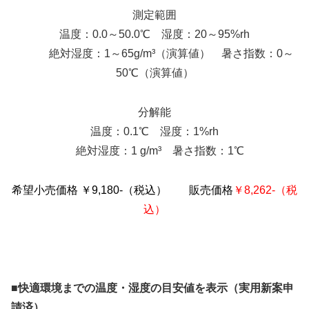
測定範囲
温度：0.0～50.0℃ 湿度：20～95%rh
絶対湿度：1～65g/m³（演算値） 暑さ指数：0～
50℃（演算値）
分解能
温度：0.1℃ 湿度：1%rh
絶対湿度：1 g/m³ 暑さ指数：1℃
希望小売価格 ￥9,180-（税込）
販売価格
￥8,262-（税
込）
■快適環境までの温度・湿度の目安値を表示（実用新案申
請済）