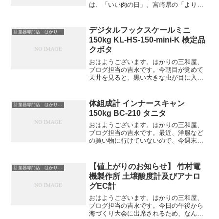
は、「いい肉の日」。宮崎県の「より良
き宮崎牛対策協議会」が制定したそうで
す。この日は、お得なキャンペーンを開
催するお店も多いようですね。私がいつ
デジタルフックスケールミニ
計量器専門店 はかりの三和屋
も行っている焼き肉屋さ...
150kg KL-HS-150-mini-K 検定品
クボタ
おはようございます。はかりの三和屋、
ブログ担当の吉永です。今朝目が覚めて
天井を見ると、黒い大きな虫が目に入り
ました。最初はゴキブリかと思ったので
すが、よくよく見ると形はカメムシのよ
うな感じ。一体何という虫なのか分かり
体組成計 インナースキャン
計量器専門店 はかりの三和屋
ませんが、とにかく見つけ...
150kg BC-210 タニタ
おはようございます。はかりの三和屋、
ブログ担当の吉永です。最近、洋服など
の買い物に行けていないので、今週末、
妹と岡山か愛媛に行こうと計画を立てて
いたのですが、見事に台風22号がやって
きています先日の21号と同じく、高知に
【値上がりのお知らせ】 竹村電
計量器専門店 はかりの三和屋
影響が出るとなると日...
機製作所 土壌酸度計及びアナロ
グEC計
おはようございます。はかりの三和屋、
ブログ担当の吉永です。今日の午後から
海づくり大会に出席されるため、なんと