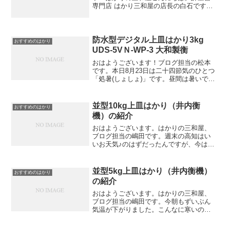
専門店 はかり三和屋の店長の白石です。
今日から、週末にかけて寒波襲来で寒く
なりそうです。昨日、紹介しました防水
型卓上デジタル台はかりDP-6700Lを本日
当店のウェブサ...
防水型デジタル上皿はかり3kg
おすすめのはかり
UDS-5VＮ-WP-3 大和製衡
おはようございます！ブログ担当の松本
です。本日8月23日は二十四節気のひとつ
「処暑(しょしょ)」です。昼間は暑いです
が、朝夕には涼しい風を感じはじめまし
たね暦ではこの日を境に、暑さが峠を越
えて後退し始めるころとされています。
並型10kg上皿はかり（井内衡
おすすめのはかり
「処」という字は...
機）の紹介
おはようございます。はかりの三和屋、
ブログ担当の嶋田です。週末の高知はい
いお天気♪のはずだったんですが、今はど
んより曇っています。最近お店の前の公
園からキンモクセイの甘い香りが漂って
きます♪いい香りです（●＾o＾●）今日は
並型5kg上皿はかり（井内衡機）
おすすめのはかり
上皿はかりの並型1...
の紹介
おはようございます。はかりの三和屋、
ブログ担当の嶋田です。今朝もずいぶん
気温が下がりました。こんなに寒いの
に、子供はなぜか気が付いたら、布団の
外で寝ているんですよね(-_-;)さむー。今