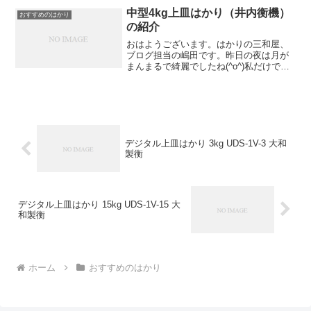
日は上皿はかりの並型5kg を紹介しま
中型4kg上皿はかり（井内衡機）
おすすめのはかり
す。ボディーカラ...
の紹介
おはようございます。はかりの三和屋、
ブログ担当の嶋田です。昨日の夜は月が
まんまるで綺麗でしたね(^o^)私だけでし
ょうか?月を見ていると、ウサギが自転車
に乗っているように見えます。今日は上
皿はかりの中型4kg を紹介します。ボデ
ィーカラーは...
デジタル上皿はかり 3kg UDS-1V-3 大和
製衡
デジタル上皿はかり 15kg UDS-1V-15 大
和製衡
ホーム
おすすめのはかり