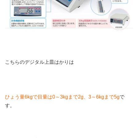
こちらのデジタル上皿はかりは
ひょう量6kgで目量は0～3kgまで2g、3～6kgまで5g
で
す。