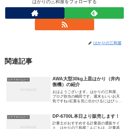
はかりの三和屋をフォローする
はかりの三和屋
関連記事
AWA大型30kg上皿はかり（井内
おすすめのはかり
衡機）の紹介
おはようございます。はかりの三和屋、
ブログ担当の嶋田です。週末もいいお天
気ですね♪紅葉を見に出かけるにはぴった
りではないでしょうか（●＾o＾●）今日
は上皿はかりの大型（AWA）30kg を紹
介します。ボディーカラーは鮮やかなブ
DP-6700L本日より販売します！
おすすめのはかり
ルーです。こち...
計量士がおすすめする計量器の通販サイ
ト はかりの三和屋こんにちは。計量器