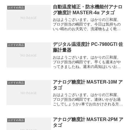
アナログ糖度計 MASTERシリーズの高濃
度モデル MASTER-3PT を紹介します。
自動温度補正・防水機能付アナロ
おすすめ商品
自動温...
グ糖度計 MASTER-4α アタゴ
おはようございます。はかりの三和屋、
ブログ担当の嶋田です。今日は気持ちの
いい晴れのお天気で、洗濯物もよく乾き
そうです♪本日は、自動温度補正・防水機
能付アナログ糖度計 MASTER-αシリーズ
の中高濃度モデルMASTER-4α を紹介し
デジタル温湿度計 PC-7980GTI 佐
おすすめ商品
ます。...
藤計量器
おはようございます。はかりの三和屋、
ブログ担当の嶋田です。早くも週末がや
ってきましたね。週末の高知はいいお天
気になりそうです♪インフルエンザの感染
が急速に拡大しています。1月24日
（2016年）までの1週間で推定52万人が
アナログ糖度計 MASTER-10M ア
おすすめ商品
新たに感染していま...
タゴ
おはようございます。はかりの三和屋、
ブログ担当の嶋田です。連休いかがお過
ごしでしょうか♪車でお出かけされる方が
多いと思いますので、運転には十分お気
をつけ下さい。本日は、アナログ糖度計
MASTER-Mシリーズの Brix10%以下の特
アナログ糖度計 MASTER-2PM ア
おすすめ商品
に低い...
タゴ