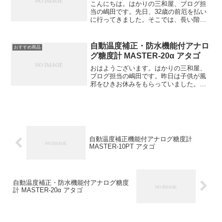
こんにちは。はかりの三和屋、ブログ担
当の嶋田です。先日、32歳の前厄を払い
に行ってきました。そこでは、長い階段
を上がっていく時に、歳の数の一円玉を
置きながら上がっていきます。一年一年
の厄を落とすという意味があるそうで
自動温度補正・防水機能付アナロ
おすすめ商品
す。これで一年間何事もな...
グ糖度計 MASTER-20α アタゴ
おはようございます。はかりの三和屋、
ブログ担当の嶋田です。昨日は子供が風
邪をひきお休みをもらっていました。最
近は寒かったり、暑い日がありますので
皆さんは体調にお気をつけください。本
日は、自動温度補正・防水機能付アナロ
グ糖度計 MASTER-...
自動温度補正機能付アナログ糖度計
MASTER-10PT アタゴ
自動温度補正・防水機能付アナログ糖度
計 MASTER-20α アタゴ