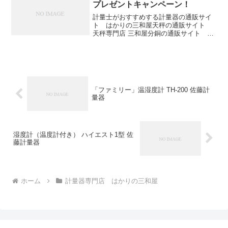
プレゼントキャンペーン！
計量士がおすすめする計量器の通販サイ
ト はかりの三和屋天秤の通販サイト
天秤専門店 三和屋分銅の通販サイト 分
銅専門店 三和屋こんにちは。三和屋の店
長の白石です。本日よりハローキティの
クリアファイルのプレゼントキャンペー
ン！を実施します。は...
「ファミリー」温湿度計 TH-200 佐藤計
量器
湿度計（温度計付き） ハイエスト1型 佐
藤計量器
ホーム
計量器専門店 はかりの三和屋