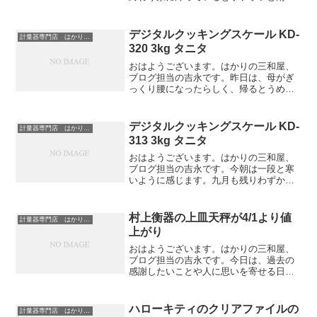
降り始めました。空も真っ黒くなってき
たので、これはかなり降りそうだなと思
っていると急に雷が鳴り始め、滝のよう
デジタルクッキングスケール KD-
計量器専門店 はかりの三和屋
な雨に・・・。すると、あ...
320 3kg タニタ
おはようございます。はかりの三和屋、
ブログ担当の吉永です。昨日は、母がぎ
っくり腰になったらしく、帰るとうめき
声をあげていました。掃除機をかけてい
る時、急にグキっときたそうです。座っ
ていると逆に辛いらしく、ものすごい遅
デジタルクッキングスケール KD-
計量器専門店 はかりの三和屋
いスピードで家の中をグル...
313 3kg タニタ
おはようございます。はかりの三和屋、
ブログ担当の吉永です。今朝は一段と寒
いように感じます。九月も残りわずか、
秋もあっという間に終わりそうですね。
あと一カ月ほどすると、紅葉が見頃にな
ってきます。何年か前に一度、渓谷に紅
村上衡器の上皿天秤が4/1より値
計量器専門店 はかりの三和屋
葉を見に行ったのですが、...
上がり
おはようございます。はかりの三和屋、
ブログ担当の吉永です。今日は、過去の
感謝したいことや人に思いを寄せる日、
「サン(3)キュー(9)」の語呂合せで「感謝
の日」だそうです。感謝の気持ちは持っ
ていても、家族など身近な存在だからこ
ハローキティのクリアファイルの
計量器専門店 はかりの三和屋
そ恥ずかしくて、...