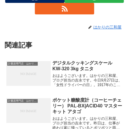
はかりの三和屋
関連記事
デジタルクッキングスケール
計量器専門店 はかりの三和屋
KW-320 3kg タニタ
おはようございます。はかりの三和屋、
ブログ担当の吉永です。今日9月27日は、
「女性ドライバーの日」。1917年のこの
日、栃木県の渡辺はまさんが、日本の女
性としては初めて自動車の運転免許を取
得したそうです。このような記念日があ
ポケット糖酸度計（コーヒーチェ
計量器専門店 はかりの三和屋
るとは知らず、驚...
リー） PAL-BX|ACID40 マスター
キット アタゴ
おはようございます。はかりの三和屋、
ブログ担当の吉永です。昨日は、仕事が
終わり家に帰っているとポツポツと雨が