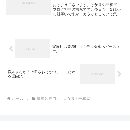
おはようございます。はかりの三和屋、
ブログ担当の吉永です。今日も、朝は少
し肌寒いですが、カラッとしていて気持
ちの良いお天気です。昨晩は、仕事の関
係で県外に行くことになった友達の、送
別会でした。高校からの友達5人で集まり
焼き肉を食べに行ったの...
家庭用も業務用も！デジタルベビースケ
ール！
職人さんが「上皿さおはかり」にこだわ
る理由(2)
ホーム
計量器専門店 はかりの三和屋