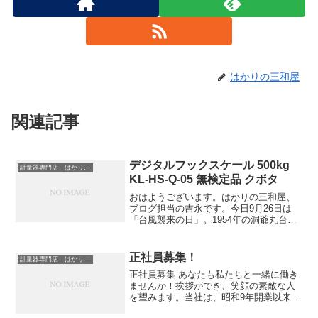
はかりの三和屋
関連記事
デジタルフックスケール 500kg
計量器専門店 はかりの三和屋
KL-HS-Q-05 無検定品 クボタ
おはようございます。はかりの三和屋、
ブログ担当の吉永です。今日9月26日は
「台風襲来の日」。1954年の洞爺丸台風
や1958年の狩野川台風など大きな被害の
あった台風が来襲、上陸したのがこの日
だったそうです。今まさに新しい台風24
正社員募集！
計量器専門店 はかりの三和屋
号が接近して...
正社員募集 あなたも私たちと一緒に働き
ませんか！挨拶ができ、笑顔の素敵な人
を望みます。当社は、昭和9年開業以来、
地域に密着した計量の専門企業です。昨