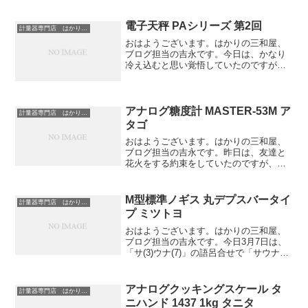
今ではウェブサイトによる 計量器の販
売、県内企業としては、初めて品質管理
に重要なＪＣＳＳ校正...
電子天秤 PAシリーズ 第2回
計量器専門店 はかりの三和屋
おはようございます。はかりの三和屋、
ブログ担当の吉永です。今日は、かなり
冷え込むと思い覚悟していたのですが、
思っていたよりも寒くない気がします。
しかし、東北地方などの様子をニュース
で見ると、見たこともないような雪の量
で驚きました！今日から、...
アナログ糖度計 MASTER-53M ア
計量器専門店 はかりの三和屋
タゴ
おはようございます。はかりの三和屋、
ブログ担当の吉永です。昨日は、友達と
花火をする約束をしていたのですが、午
後から雨が降ったり止んだりを繰り返し
ていたので、諦めていました。花火はま
た今度にしてとりあえずご飯だけ食べに
M型標準ノギス 丸デプスバータイ
計量器専門店 はかりの三和屋
行こうということになった...
プ ミツトヨ
おはようございます。はかりの三和屋、
ブログ担当の吉永です。今日3月7日は、
「サ(3)ウナ(7)」の語呂合せで「サウナ健
康の日」だそうです。そういえば最近温
泉に行っていないので、サウナにも久し
く入っていません。前はよく温泉に行っ
アナログクッキングスケール タ
計量器専門店 はかりの三和屋
て、岩盤浴とサ...
ニハンド 1437 1kg タニタ