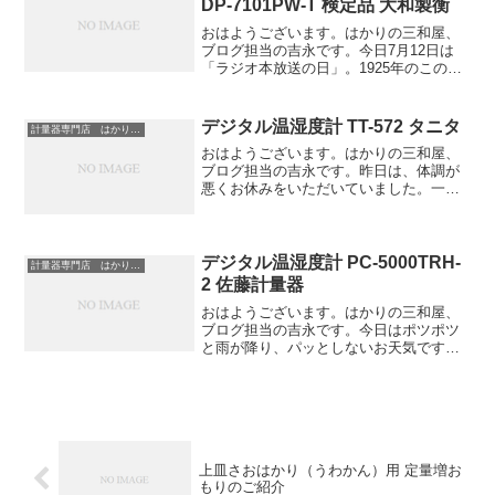
DP-7101PW-T 検定品 大和製衡
おはようございます。はかりの三和屋、
ブログ担当の吉永です。今日7月12日は
「ラジオ本放送の日」。1925年のこの
日、東京放送局がラジオの本放送を開始
したそうです。私は今までラジオを聴く
ことがほとんど無かったのですが、
デジタル温湿度計 TT-572 タニタ
計量器専門店 はかりの三和屋
Podcast というも...
おはようございます。はかりの三和屋、
ブログ担当の吉永です。昨日は、体調が
悪くお休みをいただいていました。一昨
日の夜から突然体がだるくなり、お腹も
壊し始めたのでどうしたのかと思ってい
ると徐々に熱も上がってきました。翌日
病院に行くと胃腸炎と診断...
デジタル温湿度計 PC-5000TRH-
計量器専門店 はかりの三和屋
2 佐藤計量器
おはようございます。はかりの三和屋、
ブログ担当の吉永です。今日はポツポツ
と雨が降り、パッとしないお天気です
ね。高知の最高気温は20℃と、肌寒い1日
になりそうです。最近、寝る前のストレ
ッチを再開しました。久々にやってみる
と改めて自分の体の硬さ...
上皿さおはかり（うわかん）用 定量増お
もりのご紹介