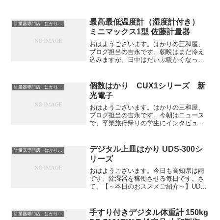
最高最低温度計（湿度計付き）
計量器専門店 はかりの三和屋
ミニマックス1型 佐藤計量器
おはようございます。はかりの三和屋、
ブログ担当の吉永です。朝晩はまだ冷え
込みますが、日中はだいぶ暖かくなって
きたように思います。週間天気予報を見
ると、最高気温が10℃を上回る日がほと
んどでした。来週は雨の日が多くなりそ
個数はかり CUX1シリーズ 新
計量器専門店 はかりの三和屋
うですが、それが終わる...
光電子
おはようございます。はかりの三和屋、
ブログ担当の吉永です。今朝はニュース
で、卒業旅行帰りの学生にインタビュー
をしていたのですが、高校の卒業旅行に
行った時のことを思い出して懐かしくな
りました。仲の良い友達12人で東京ディ
デジタル上皿はかり UDS-300シ
計量器専門店 はかりの三和屋
ズニーランドに行ったの...
リーズ
おはようございます。今日も高知県は雨
です。除湿器を稼働させる毎日です。さ
て、【～本日のおススメご紹介～】UDS-
300シリーズは、商品の選別、検品作業に
抜群の威力を発揮する、デジタル上皿は
かりです。当店で売れ筋商品だったUDS-
手すり付きデジタル体重計 150kg
計量器専門店 はかりの三和屋
1Vの後継機...